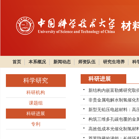
首页
本系概况
新闻动态
师资队伍
研究生培养
科
科研进展
科学研究
新结构内嵌富勒烯研究取
科研机构
非贵金属电解水制氢催化
课题组
新型无铅压电超材料：高
科研进展
构筑三维多孔碳包覆的金
专利
高效低成本光催化制氢材
芦苇隐藏的潜能：长循环