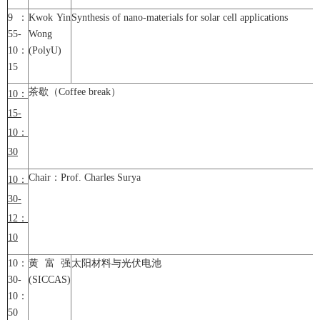
9：
Kwok Yin
Synthesis of nano-materials for solar cell applications
55-
Wong
10：
(PolyU)
15
茶歇（Coffee break）
10
：
15-
10
：
30
Chair：Prof. Charles Surya
10
：
30-
12
：
10
10：
黄富强
太阳材料与光伏电池
30-
(SICCAS)
10：
50