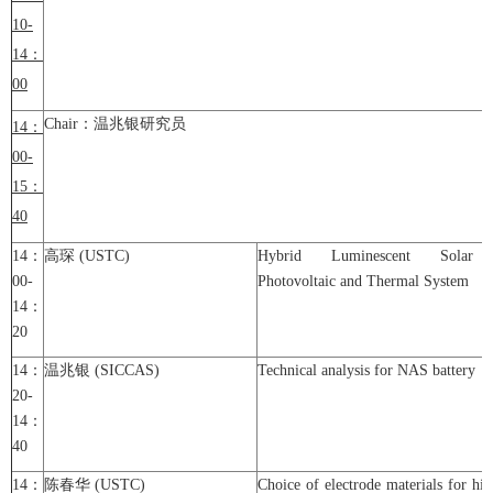
10-
14
：
00
Chair：温兆银研究员
14
：
00-
15
：
40
14：
高琛 (USTC)
Hybrid Luminescent Solar C
00-
Photovoltaic and Thermal System
14：
20
14：
温兆银 (SICCAS)
Technical analysis for NAS battery
20-
14：
40
14：
陈春华 (USTC)
Choice of electrode materials for hi