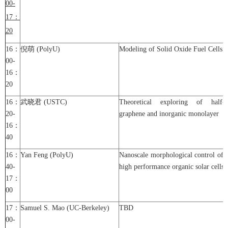
00-
17
：
20
16：
倪萌 (PolyU)
Modeling of Solid Oxide Fuel Cells
00-
16：
20
16：
武晓君 (USTC)
Theoretical exploring of half-m
20-
graphene and inorganic monolayer
16：
40
16：
Yan Feng (PolyU)
Nanoscale morphological control of a
40-
high performance organic solar cells
17：
00
17：
Samuel S. Mao (UC-Berkeley)
TBD
00-