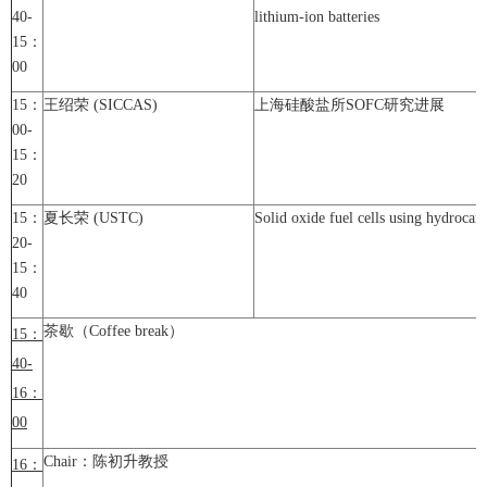
40-
lithium-ion batteries
15：
00
15：
王绍荣 (SICCAS)
上海硅酸盐所SOFC研究进展
00-
15：
20
15：
夏长荣 (USTC)
Solid oxide fuel cells using hydrocarb
20-
15：
40
茶歇（Coffee break）
15
：
40-
16
：
00
Chair：陈初升教授
16
：