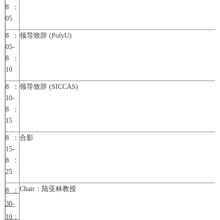
8：
05
8：
领导致辞 (PolyU)
05-
8：
10
8：
领导致辞 (SICCAS)
10-
8：
15
8：
合影
15-
8：
25
Chair：陆亚林教授
8
：
30-
10
：