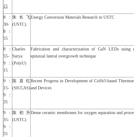
15
8：
朱长飞
Energy Conversion Materials Research in USTC
30-
(USTC)
8：
55
8：
Charles
Fabrication and characterization of GaN LEDs using na
55-
Surya
epitaxial lateral overgrowth technique
9：
(PolyU)
15
9：
陈喜红
Recent Progress in Development of CoSb3-based Thermoelec
15-
(SICCAS)
and Devices
9：
35
9：
陈初升
Dense ceramic membranes for oxygen separation and process i
35-
(USTC)
9：
55