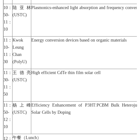
10：
陆亚林
Plasmonics-enhanced light absorption and frequency convers
50-
(USTC)
11：
10
11：
Kwok
Energy conversion devices based on organic materials
10-
Leung
11：
Chan
30
(PolyU)
11：
王德亮
High efficient CdTe thin film solar cell
30-
(USTC)
11：
50
11：
杨上峰
Efficiency Enhancement of P3HT:PCBM Bulk Heterojun
50-
(USTC)
Solar Cells by Doping
12：
10
午餐（Lunch）
12
：