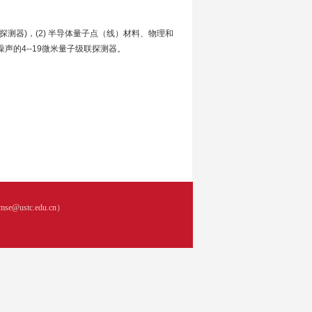
测器)，(2) 半导体量子点（线）材料、物理和
噪声的4--19微米量子级联探测器。
ustc.edu.cn）