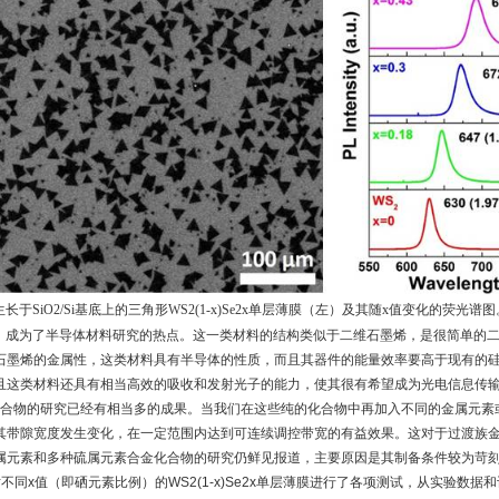
生长于Si
O2/Si基底上的三角形WS2(1-x)Se2x单层薄膜（左）及其随x值变化的荧光谱图
成为了半导体材料研究的热点。这一类材料的结构类似于二维石墨烯，是很简单的二
石墨烯的金属性，这类材料具有半导体的性质，而且其器件的能量效率要高于现有的
且这类材料还具有相当高效的吸收和发射光子的能力，使其很有希望成为光电信息传
物的研究已经有相当多的成果。当我们在这些纯的化合物中再加入不同的金属元素或
其带隙宽度发生变化，在一定范围内达到可连续调控带宽的有益效果。这对于过渡族
属元素和多种硫属元素合金化合物的研究仍鲜见报道，主要原因是其制备条件较为苛刻
，对不同x值（即硒元素比例）的WS2(1-x)Se2x单层薄膜进行了各项测试，从实验数据和计