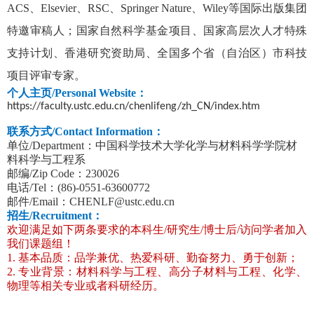
ACS、Elsevier、RSC、Springer Nature、Wiley等国际出版集团
特邀审稿人；国家自然科学基金项目、国家高层次人才特殊
支持计划、香港研究资助局、全国多个省（自治区）市科技
项目评审专家。
个人主页
/Personal Website
：
h
ttps://faculty.ustc.edu.cn/chenlifeng/zh_CN/index.htm
联系方式
/Contact Information
：
单位
/Department
：中国科学技术大学化学与材料科学学院材
料科学与工程系
邮编
/Zip Code
：
230026
电话
/Tel
：
(86)-0551-63600772
邮件
/Email
：
CHENLF@ustc.edu.cn
招生
/Recruitment
：
欢迎满足如下两条要求的本科生
/
研究生
/
博士后
/
访问学者加入
我们课题组！
1.
基本品质：品学兼优、热爱科研、勤奋努力、勇于创新；
2.
专业背景：材料科学与工程、高分子材料与工程、化学、
物理等相关专业或者科研经历。