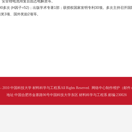
、安全锂电池用复合固态电解质等。
00多次 (H因子=52)；出版学术专著1部；获授权国家发明专利30项。多次主持召
级奖3项、国外奖励2项等。
004 - 2010 中国科技大学 材料科学与工程系All Rights Reserved.
网络中心制作维护（邮件:mse@
地址:中国合肥市金寨路96号中国科技大学东区 材料科学与工程系 邮编:230026