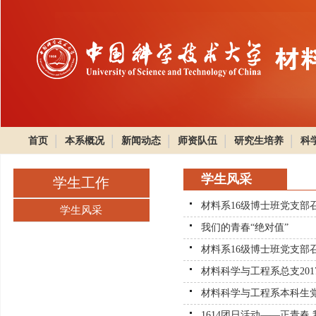
首页
本系概况
新闻动态
师资队伍
研究生培养
科
学生风采
学生工作
材料系16级博士班党支部
学生风采
我们的青春“绝对值”
材料系16级博士班党支部
材料科学与工程系总支20
材料科学与工程系本科生
1614团日活动——正青春