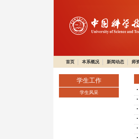
首页
本系概况
新闻动态
师
学生工作
学生风采