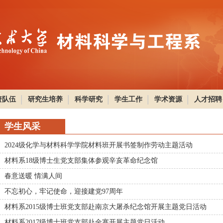
资队伍
研究生培养
科学研究
学生工作
学术资源
人才招聘
学生风采
2024级化学与材料科学学院材料班开展书签制作劳动主题活动
材料系18级博士生党支部集体参观辛亥革命纪念馆
春意送暖 情满人间
不忘初心，牢记使命，迎接建党97周年
材料系2015级博士班党支部赴南京大屠杀纪念馆开展主题党日活动
材料系2017级博士班党支部赴金寨开展主题党日活动