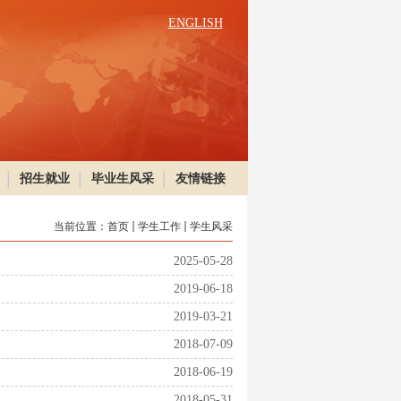
ENGLISH
招生就业
毕业生风采
友情链接
当前位置：
首页
学生工作
学生风采
2025-05-28
2019-06-18
2019-03-21
2018-07-09
2018-06-19
2018-05-31